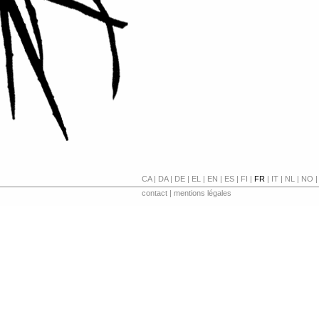
CA
|
DA
|
DE
|
EL
|
EN
|
ES
|
FI
|
FR
|
IT
|
NL
|
NO
contact
|
mentions légales