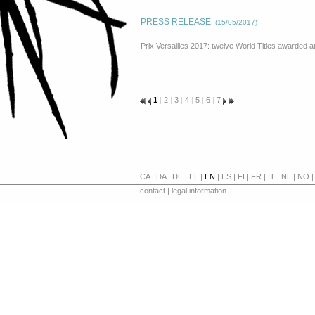
PRESS RELEASE
(15/05/2017)
Prix Versailles 2017: twelve World Titles awarde
1
|
2
|
3
|
4
|
5
|
6
|
7
CA
|
DA
|
DE
|
EL
|
EN
|
ES
|
FI
|
FR
|
IT
|
NL
|
NO
contact
|
legal information